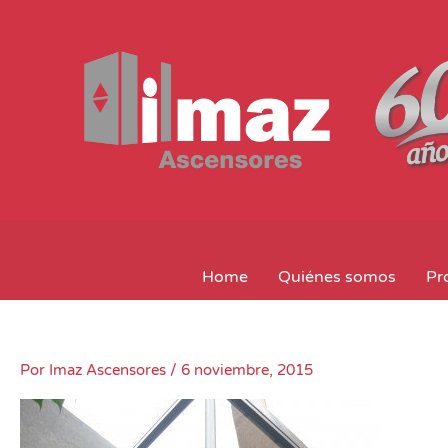
Ir
al
contenido
Home
Quiénes somos
Pr
Por
Imaz Ascensores
/
6 noviembre, 2015