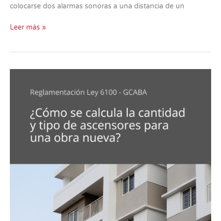
colocarse dos alarmas sonoras a una distancia de un
Leer más »
Ley
6100-
GCABA
–
Reglamentación
ASCENSORES
Y
MONTACARGAS