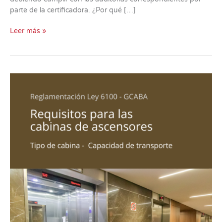
parte de la certificadora. ¿Por qué […]
Leer más »
Requisitos
para
las
cabinas
de
ascensores