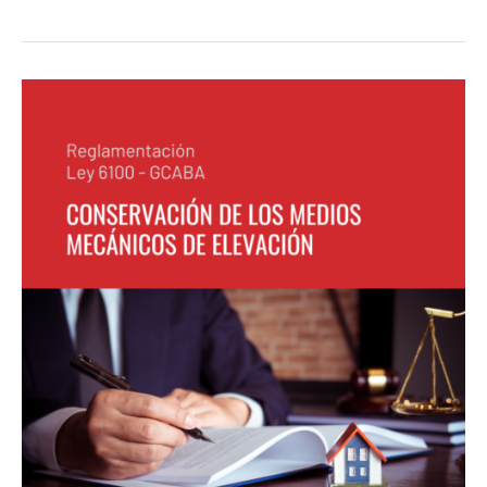
Ley
6100-
GCABA
–
Reglamentación
CONSERVACIÓN
DE
LOS
MEDIOS
MECÁNICOS
DE
ELEVACIÓN