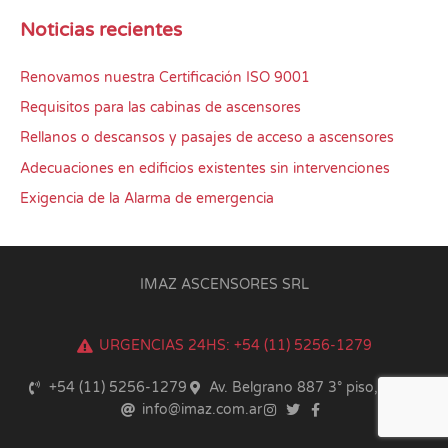
Noticias recientes
Renovamos nuestra Certificación ISO 9001
Requisitos para las cabinas de ascensores
Rellanos o descansos y pasajes de acceso a ascensores
Adecuaciones en edificios existentes sin intervenciones
Exigencia de la Alarma de emergencia
IMAZ ASCENSORES SRL
URGENCIAS 24HS: +54 (11) 5256-1279
+54 (11) 5256-1279
Av. Belgrano 887 3° piso, CABA
info@imaz.com.ar