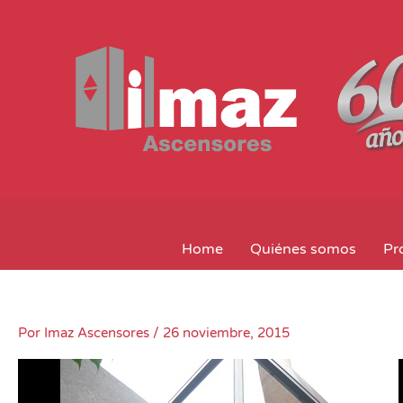
Ir
al
contenido
Home
Quiénes somos
Pr
Por
Imaz Ascensores
/
26 noviembre, 2015