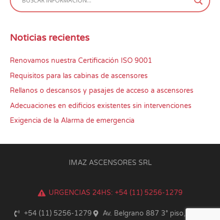
Noticias recientes
Renovamos nuestra Certificación ISO 9001
Requisitos para las cabinas de ascensores
Rellanos o descansos y pasajes de acceso a ascensores
Adecuaciones en edificios existentes sin intervenciones
Exigencia de la Alarma de emergencia
IMAZ ASCENSORES SRL
URGENCIAS 24HS: +54 (11) 5256-1279
+54 (11) 5256-1279
Av. Belgrano 887 3° piso, CABA