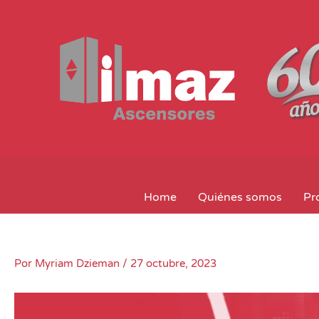
Ir
al
contenido
Home
Quiénes somos
Pr
Por
Myriam Dzieman
/
27 octubre, 2023