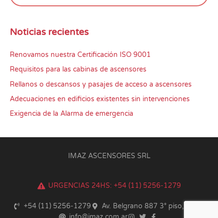
Noticias recientes
Renovamos nuestra Certificación ISO 9001
Requisitos para las cabinas de ascensores
Rellanos o descansos y pasajes de acceso a ascensores
Adecuaciones en edificios existentes sin intervenciones
Exigencia de la Alarma de emergencia
IMAZ ASCENSORES SRL
URGENCIAS 24HS: +54 (11) 5256-1279
+54 (11) 5256-1279
Av. Belgrano 887 3° piso, CABA
info@imaz.com.ar