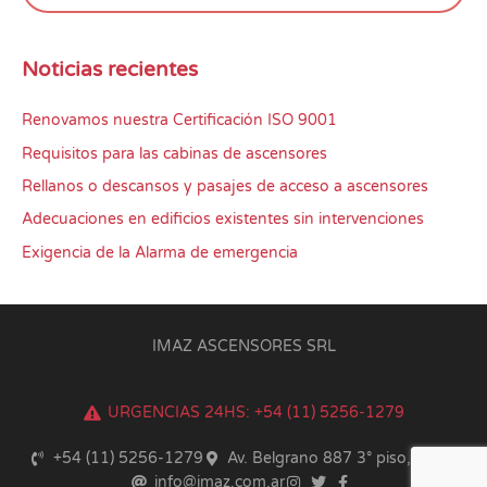
Noticias recientes
Renovamos nuestra Certificación ISO 9001
Requisitos para las cabinas de ascensores
Rellanos o descansos y pasajes de acceso a ascensores
Adecuaciones en edificios existentes sin intervenciones
Exigencia de la Alarma de emergencia
IMAZ ASCENSORES SRL
URGENCIAS 24HS: +54 (11) 5256-1279
+54 (11) 5256-1279
Av. Belgrano 887 3° piso, CABA
info@imaz.com.ar