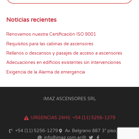
Noticias recientes
Renovamos nuestra Certificación ISO 9001
Requisitos para las cabinas de ascensores
Rellanos o descansos y pasajes de acceso a ascensores
Adecuaciones en edificios existentes sin intervenciones
Exigencia de la Alarma de emergencia
IMAZ ASCENSORES SRL
URGENCIAS 24HS: +54 (11) 5256-1279
+54 (11) 5256-1279
Av. Belgrano 887 3° piso, CABA
info@imaz.com.ar