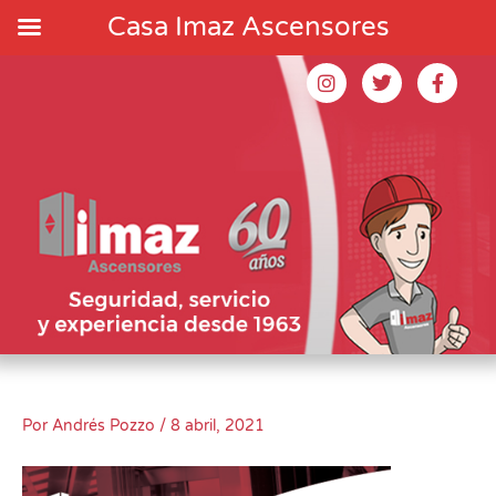
Ir
Casa Imaz Ascensores
al
contenido
I
T
F
n
w
a
s
i
c
t
t
e
a
t
b
g
e
o
r
r
o
a
k
m
-
f
Por
Andrés Pozzo
/
8 abril, 2021